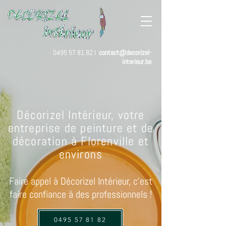
0495 57 81 82
I
contact@decorizel-
interieur.be
Décorizel Intérieur, votre
entreprise de peinture et de
décoration à Florenville et
environs
Faire appel à Décorizel Intérieur, c’est
faire confiance à des professionnels !
0495 57 81 82