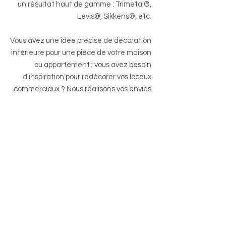
un résultat haut de gamme : Trimetal®,
Levis®, Sikkens®, etc.
Vous avez une idée précise de décoration
intérieure pour une pièce de votre maison
ou appartement ; vous avez besoin
d’inspiration pour redécorer vos locaux
commerciaux ? Nous réalisons vos envies
dans les meilleures conditions, à des prix
très concurrentiels.
Nous vous rendons tout d’abord une
première visite afin d’analyser les lieux et
de vous remettre une offre adéquate.
Dès validation de ce devis gratuit, nos
ouvriers qualifiés et expérimentés
débutent votre chantier, lequel fera
l’objet d’un suivi minutieux de la part du
patron, votre interlocuteur unique. Nous